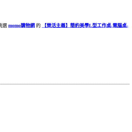
挑選
momo購物網
的
【樂活主義】簡約美學L型工作桌-電腦桌-