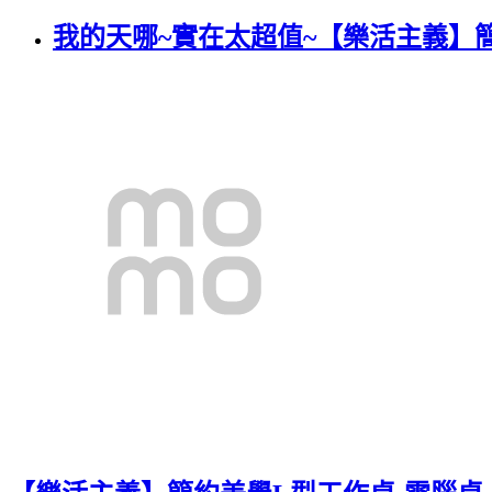
我的天哪~實在太超值~【樂活主義】簡約