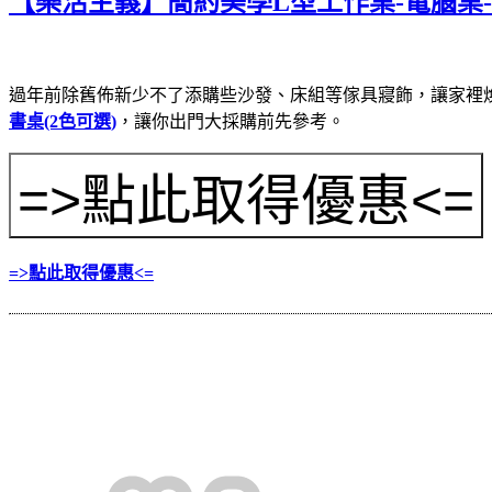
【樂活主義】簡約美學L型工作桌-電腦桌-
過年前除舊佈新少不了添購些沙發、床組等傢具寢飾，讓家裡
書桌(2色可選)
，讓你出門大採購前先參考。
=>點此取得優惠<=