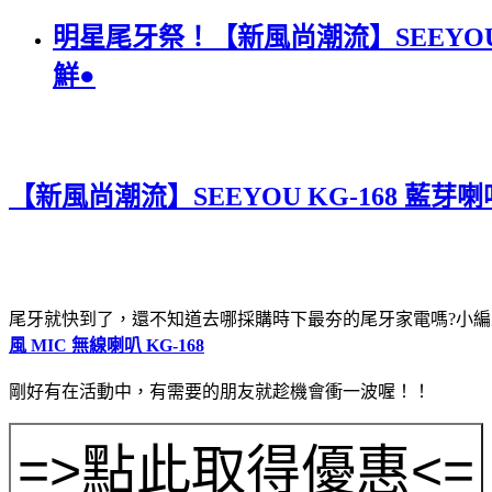
明星尾牙祭！【新風尚潮流】SEEYOU K
鮮●
【新風尚潮流】SEEYOU KG-168 藍芽喇
尾牙就快到了，還不知道去哪採購時下最夯的尾牙家電嗎?小
風 MIC 無線喇叭 KG-168
剛好有在活動中，有需要的朋友就趁機會衝一波喔！！