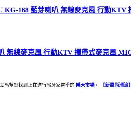
G-168 藍芽喇叭 無線麥克風 行動KTV 攜
叭 無線麥克風 行動KTV 攜帶式麥克風 MIC 
編立馬幫您找到正在進行尾牙家電季的
樂天市場
，
【新風尚潮流】S