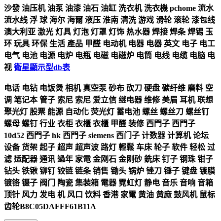
沙發 油压机 油泵 油漆 油石 油缸 洗衣机 洗衣機 pchome 流水
流水线 浮 球 海尔 海爾 液压 淮南 清洗 游戏 滑轮 滚轮 漆包线
澳大利亚 激光 灯具 灯泡 灯罩 灯饰 热水器 焊接 焊条 焊锡 玉
环 玩具 环保 生活 產品 甲醛 电动机 电器 电器 英文 电子 电工
电气 电池 电源 电炉 电瓶 电磁 电磁炉 电筒 电线 电缆 电脑 电
视
衛星顯示型db表
电话 电钻 电饭煲 相机 真空泵 砂布 砍刀 硬盘 碳纤维 磨料 空
调 笔记本 管子 索尼 索尼 爱立信 继电器 维修 美眉 耳机 联想
聚光灯 股票 能源 自动化 荧光灯 蓄电池 螺丝 螺丝刀 螺丝钉
螺母 螺钉 行业 衣柜 衣櫃 衣櫃 甲醛 装修 西門子 西門子
10d52 西門子 hk 西門子 siemens 西门子 计数器 计算机 论坛
设备 货架 起子 超声 超声波 路灯 輕鬆 车床 轮子 软件 轻松 过
滤 适配器 通讯 過年 家電 金刚石 金刚砂 銑床 钉子 钢珠 钳子
钻头 铁锹 铆钉 铰链 链条 销售 锄头 锅炉 锉刀 锤子 键盘 镀膜
镀铬 镊子 阀门 陶瓷 集装箱 電器 霓虹灯 静电 音乐 音响 音箱
顶针 风力 发电 机 风口 饮料 香港 家電 黄油 黄麻 鼓风机 鼠标
齿轮B8C05DAFFF61B11A