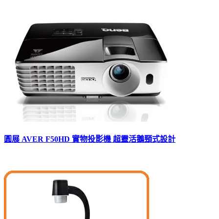
圓展 AVER F50HD 實物投影機 超靈活鵝頸式設計