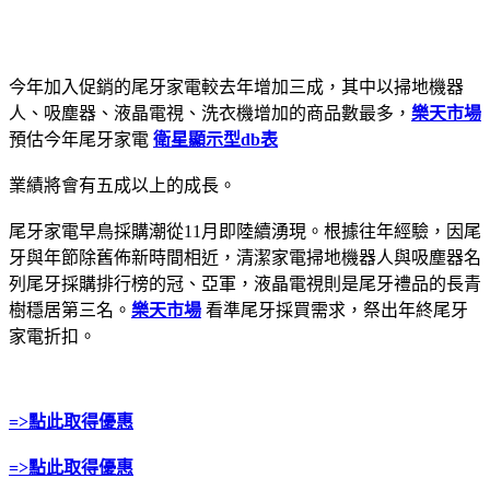
今年加入促銷的尾牙家電較去年增加三成，其中以掃地機器
人、吸塵器、液晶電視、洗衣機增加的商品數最多，
樂天市場
預估今年尾牙家電
衛星顯示型db表
業績將會有五成以上的成長。
尾牙家電早鳥採購潮從11月即陸續湧現。根據往年經驗，因尾
牙與年節除舊佈新時間相近，清潔家電掃地機器人與吸塵器名
列尾牙採購排行榜的冠、亞軍，液晶電視則是尾牙禮品的長青
樹穩居第三名。
樂天市場
看準尾牙採買需求，祭出年終尾牙
家電折扣。
=>點此取得優惠
=>點此取得優惠