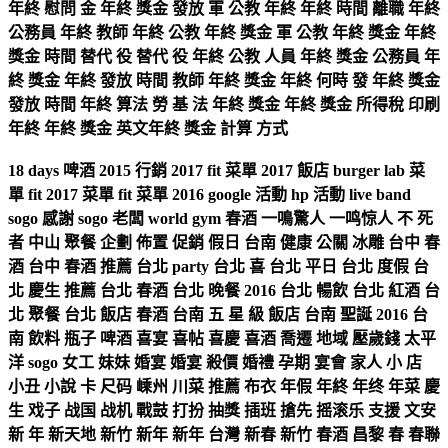
年終 慰問 金 年終 獎金 發放 軍 公教 年終 年終 時間 離職 年終
公務員 年終 教師 年終 公教 年終 獎金 軍 公教 年終 獎金 年終
獎金 時間 替代 役 替代 役 年終 公教 人員 年終 獎金 公務員 年
終 獎金 年終 發放 時間 教師 年終 獎金 年終 何時 發 年終 獎金
發放 時間 年終 算法 勞 基 法 年終 獎金 年終 獎金 所得稅 印刷
年終 年終 獎金 英文年終 獎金 計算 方式
18 days 啤酒 2015 行銷 2017 fit 菜單 2017 飯店 burger lab 菜
單 fit 2017 菜單 fit 菜單 2016 google 活動 hp 活動 live band
sogo 感謝 sogo 老闆 world gym 春酒 一鳴驚人 一鸣惊人 不 死
者 中山 聚餐 企劃 佈置 促銷 假日 台南 健康 公關 冰雕 台中 春
酒 台中 春酒 推薦 台北 party 台北 喜 台北 平日 台北 度假 台
北 慶生 推薦 台北 春酒 台北 晚餐 2016 台北 暢飲 台北 紅酒 台
北 聚餐 台北 飯店 春酒 台南 五 星 級 飯店 台南 聖誕 2016 台
南 飲料 瓶子 啤酒 喜宴 喜帖 喜慶 喜酒 喬遷 地域 壓歲錢 太平
洋 sogo 女工 妹妹 婚宴 婚宴 殺價 婚禮 孕期 宴會 家人 小 店
小丑 小說 卡 尺码 嵊州 川菜 推薦 布衣 年假 年終 年终 年菜 慶
生 戏子 战国 战机 戰鼓 打扮 抽獎 插班 搶先 摇滚乐 支援 文安
新 年 新天地 新竹 新年 新年 台灣 新春 新竹 春酒 昌黎 春 春聯