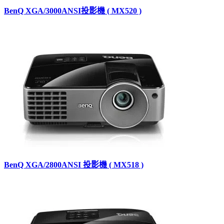
BenQ XGA/3000ANSI投影機 ( MX520 )
BenQ XGA/2800ANSI 投影機 ( MX518 )