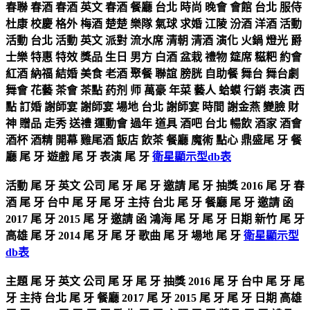
春聯 春酒 春酒 英文 春酒 餐廳 台北 時尚 晚會 會館 台北 服侍
杜康 校慶 格外 梅酒 楚楚 樂隊 氣球 求婚 江陵 汾酒 洋酒 活動
活動 台北 活動 英文 派對 流水席 清朝 清酒 演化 火鍋 燈光 爵
士樂 特惠 特效 獎品 生日 男方 白酒 盆栽 禮物 筵席 糍粑 約會
紅酒 納福 結婚 美食 老酒 聚餐 聯誼 膀胱 自助餐 舞台 舞台劇
舞會 花藝 茶會 茶點 药剂 师 萬豪 年菜 藝人 蛤蟆 行銷 表演 西
點 訂婚 謝師宴 謝師宴 場地 台北 謝師宴 時間 謝金燕 變臉 財
神 贈品 走秀 送禮 運動會 過年 道具 酒吧 台北 暢飲 酒家 酒會
酒杯 酒精 開幕 雞尾酒 飯店 飲茶 餐廳 魔術 點心 鼎盛尾 牙 餐
廳 尾 牙 遊戲 尾 牙 表演 尾 牙
衛星顯示型db表
活動 尾 牙 英文 公司 尾 牙 尾 牙 邀請 尾 牙 抽獎 2016 尾 牙 春
酒 尾 牙 台中 尾 牙 尾 牙 主持 台北 尾 牙 餐廳 尾 牙 邀請 函
2017 尾 牙 2015 尾 牙 邀請 函 鴻海 尾 牙 尾 牙 日期 新竹 尾 牙
高雄 尾 牙 2014 尾 牙 尾 牙 歌曲 尾 牙 場地 尾 牙
衛星顯示型
db表
主題 尾 牙 英文 公司 尾 牙 尾 牙 抽獎 2016 尾 牙 台中 尾 牙 尾
牙 主持 台北 尾 牙 餐廳 2017 尾 牙 2015 尾 牙 尾 牙 日期 高雄