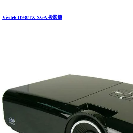
Vivitek D930TX XGA 投影機