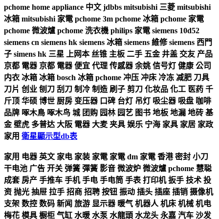
pchome home appliance 中文 jdbbs mitsubishi 三菱 mitsubishi
冰箱 mitsubishi 家電 pchome 3m pchome 冰箱 pchome 家電
pchome 微波爐 pchome 洗衣機 philips 家電 siemens 10d52
siemens cn siemens hk siemens 冰箱 siemens 維修 siemens 西門
子 simens hk 三星 上网本 丝锥 主板 二手 五金 井盖 交友 产品
京都 電器 京都 電器 便宜 代理 传感器 余姚 信号灯 健康 公司
内衣 冰箱 冰箱 bosch 冰箱 pchome 冲压 冲床 冷冻 减肥 刀具
刀片 创业 刨刀 刮刀 制冷 制造 刷子 剪刀 化妆品 化工 医药 千
斤顶 华硕 博世 厨房 变压器 口碑 台灯 吊灯 吸尘器 吸盘 咖啡
品牌 啄木鳥 啄木鸟 城 团购 园林 园艺 图书 地板 地漏 地砖 基
金 壁虎 多普达 大阪 電器 大麦 夹具 娱乐 宁海 家具 家居 家政
家用
衛星顯示型db表
家用 电器 英文 家电 家装 家電 家電 dm 家電 香港 密封 小刀
干电池 广告 开关 弹簧 彈簧 影音 微波炉 微波爐 pchome 慧聪
成套 房产 手推车 手机 手电 手电筒 手表 打印机 扳手 技术 投
资 抛光 抽屉 拉手 招商 招聘 按钮 振动 插头 插座 插销 摄像机
支架 数控 数码 新闻 旅游 显示器 暖气 机器人 机床 机械 机电
梅花 模具 橱柜 气缸 水暖 水泵 水龍頭 水龙头 永嘉 汽车 沙发